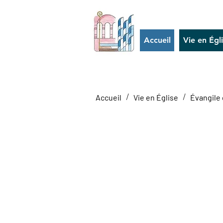
Accueil
Vie en Égl
/
/
Accueil
Vie en Église
Évangile 