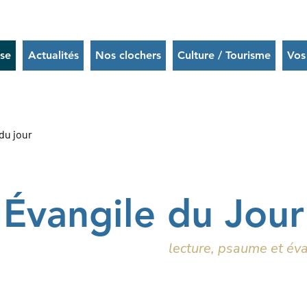
ise
Actualités
Nos clochers
Culture / Tourisme
Vos
du jour
Évangile du Jour
lecture, psaume et éva