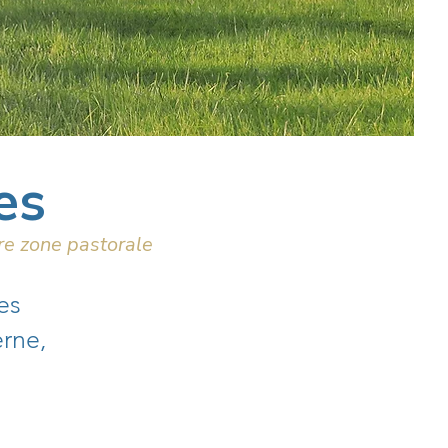
es
tre zone pastorale
es
erne,