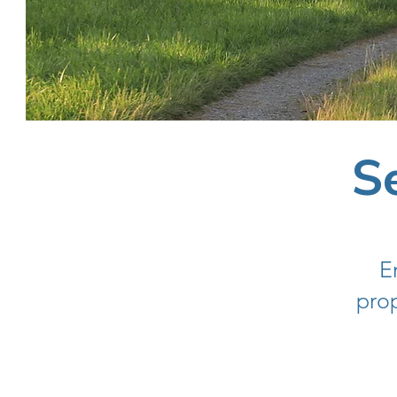
S
E
prop