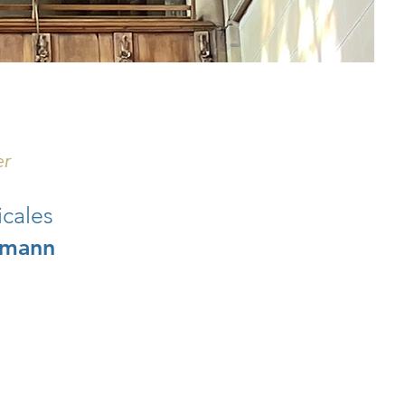
er
icales
rmann