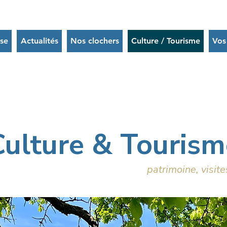
ise
Actualités
Nos clochers
Culture / Tourisme
Vos
Culture & Tourism
patrimoine, visit